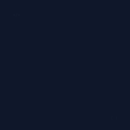
</>
{ }