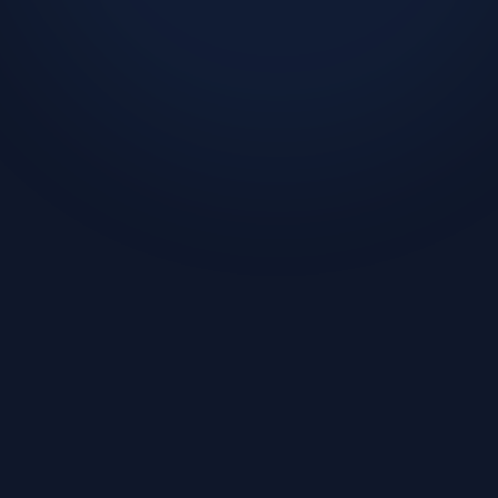
T
2026년 5월 13일
분석 프로그램 외주 개발 — '뭘 보고
싶은지'부터 정하셨나요? [2026]
분석 프로그램·데이터 시각화·대시보드 외주 개발 — 데이터가 어